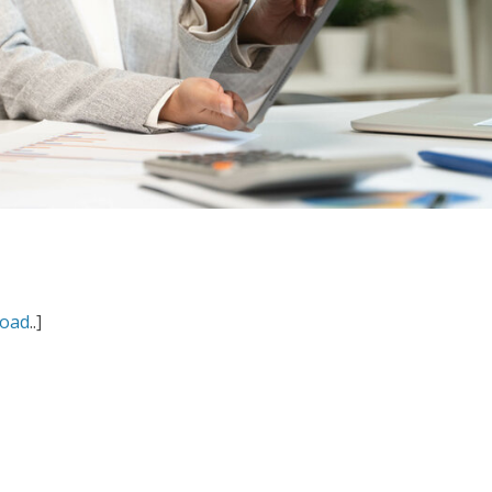
oad
..]