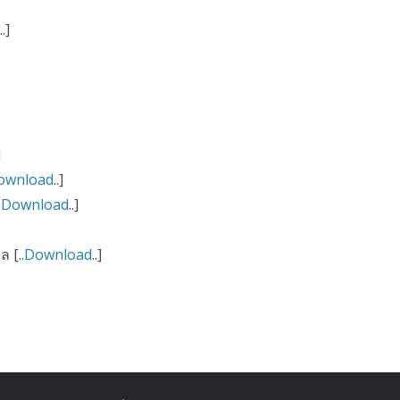
..]
]
ownload
..]
.
Download
..]
 [..
Download
..]